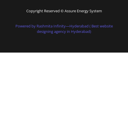
Copyright Reserved © Assure Energy System
Powered by Rashmita Infinity—Hyderabad ( Best website
designing agency in Hyderabad)